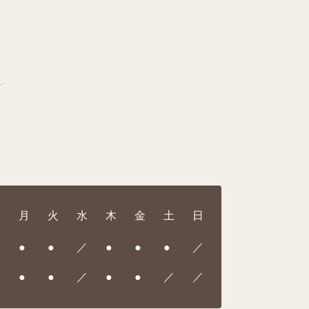
月
火
水
木
金
土
日
●
●
／
●
●
●
／
●
●
／
●
●
／
／