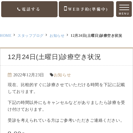
電話する
WEB予約(準備中)
MENU
ホーム
HOME
スタッフブログ
お知らせ
12月24日(土曜日)診療空き状況
ご挨拶
診療案内
12月24日(土曜日)診療空き状況
訪問診療
2022年12月23日
お知らせ
医院案内
現在、比較的すぐに診療させていただける時間を下記に記載
しております。
アクセス
下記の時間以外にもキャンセルなどがありましたら診療を受
け付けております。
お知らせ
受診を考えられている方はご参考いただきご連絡ください。