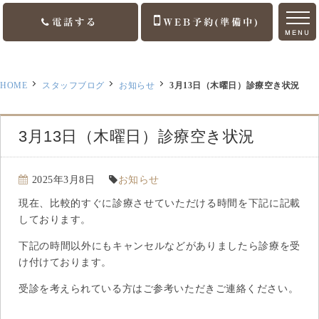
電話する
WEB予約(準備中)
MENU
ホーム
HOME
スタッフブログ
お知らせ
3月13日（木曜日）診療空き状況
ご挨拶
診療案内
3月13日（木曜日）診療空き状況
訪問診療
2025年3月8日
お知らせ
医院案内
現在、比較的すぐに診療させていただける時間を下記に記載
しております。
アクセス
下記の時間以外にもキャンセルなどがありましたら診療を受
け付けております。
お知らせ
受診を考えられている方はご参考いただきご連絡ください。