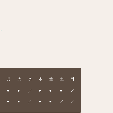
月
火
水
木
金
土
日
●
●
／
●
●
●
／
●
●
／
●
●
／
／