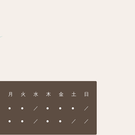
月
火
水
木
金
土
日
●
●
／
●
●
●
／
●
●
／
●
●
／
／