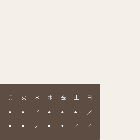
月
火
水
木
金
土
日
●
●
／
●
●
●
／
●
●
／
●
●
／
／