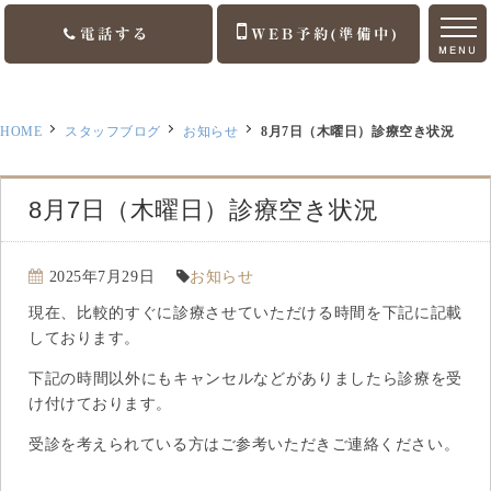
電話する
WEB予約(準備中)
MENU
ホーム
HOME
スタッフブログ
お知らせ
8月7日（木曜日）診療空き状況
ご挨拶
診療案内
8月7日（木曜日）診療空き状況
訪問診療
2025年7月29日
お知らせ
医院案内
現在、比較的すぐに診療させていただける時間を下記に記載
しております。
アクセス
下記の時間以外にもキャンセルなどがありましたら診療を受
け付けております。
お知らせ
受診を考えられている方はご参考いただきご連絡ください。