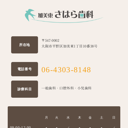
〒547-0002
所在地
大阪市平野区加美東1丁目10番38号
06-4303-8148
電話番号
一般歯科・口腔外科・小児歯科
診療科目
月
火
水
木
金
土
日
09:00-12:00
●
●
／
●
●
●
／