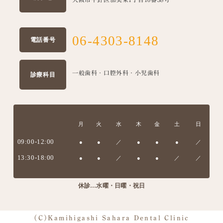
06-4303-8148
電話番号
一般歯科・口腔外科・小児歯科
診療科目
月
火
水
木
金
土
日
09:00-12:00
●
●
／
●
●
●
／
13:30-18:00
●
●
／
●
●
／
／
休診…水曜・日曜・祝日
(C)Kamihigashi Sahara Dental Clinic