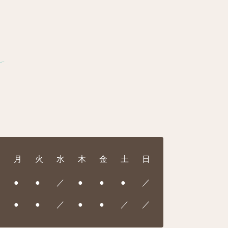
月
火
水
木
金
土
日
●
●
／
●
●
●
／
●
●
／
●
●
／
／