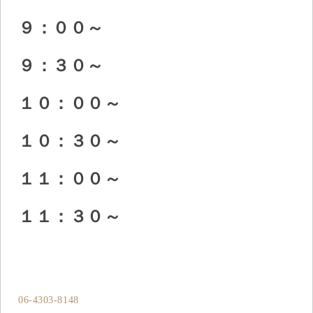
９：００～
９：３０～
１０：００～
１０：３０～
１１：００～
１１：３０～
06-4303-8148