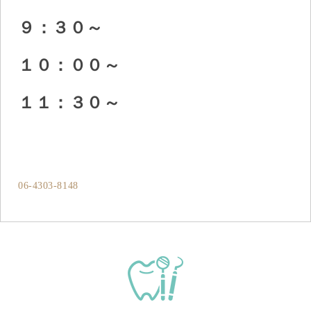
９：３０～
１０：００～
１１：３０～
06-4303-8148