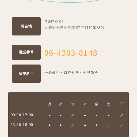
〒547-0002
所在地
大阪市平野区加美東1丁目10番38号
06-4303-8148
電話番号
一般歯科・口腔外科・小児歯科
診療科目
月
火
水
木
金
土
日
09:00-12:00
●
●
／
●
●
●
／
13:30-18:00
●
●
／
●
●
／
／