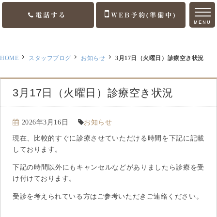
電話する
WEB予約(準備中)
MENU
ホーム
HOME
スタッフブログ
お知らせ
3月17日（火曜日）診療空き状況
ご挨拶
診療案内
3月17日（火曜日）診療空き状況
訪問診療
2026年3月16日
お知らせ
医院案内
現在、比較的すぐに診療させていただける時間を下記に記載
しております。
アクセス
下記の時間以外にもキャンセルなどがありましたら診療を受
け付けております。
お知らせ
受診を考えられている方はご参考いただきご連絡ください。